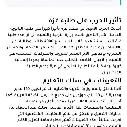
تأثير الحرب على طلبة غزة
أحدثت الحرب الأخيرة في قطاع غزة تأثيراً كبيراً على طلبة الثانوية
العامة. أشار الناطق باسم وزارة التربية والتعليم إلى أن عدد طلبة
غزة الذين استشهدوا خلال الحرب يبلغ 4000 طالب وطالبة، وأن
4000 آخرين غادروا القطاع. هذا العدد الكبير من الضحايا والخسائر
البشرية يؤكد على الأثر المدمر للحروب والصراعات المسلحة على
التعليم والأجيال القادمة. تتطلب هذه المأساة جهودًا إنسانية
كبيرة لإعادة بناء النظام التعليمي في غزة ودعم الطلبة
المتضررين.
التعيينات في سلك التعليم
أكد الناطق باسم وزارة التربية والتعليم أنه تم تعيين 140 مدير
ومديرة قبل 10 أيام، موزعين على جميع مدارس الضفة الغربية. كما
أشار إلى أنه سيتم الإعلان عن الدفعة الأولى من تعيينات
المعلمين والمعلمات خلال الأيام القادمة، وذلك بعد الانتهاء من
عمليات التدقيق والتحقق من نتائج المقابلات الشخصية التي
أجريت سابقاً. هذه التعيينات تُعتبر خطوة هامة لتعزيز الكادر
التعليمي وتوفير بيئة تعليمية أفضل للطلبة.