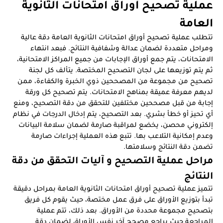
عملية تصحيح أوراق امتحانات الثانوية
العامة
تتطلب عملية تصحيح أوراق امتحانات الثانوية العامة دقة عالية
ومراحل متعددة لضمان عدالة وشفافية النتائج. فبعد انتهاء
الامتحانات، يتم جمع أوراق الإجابات من جميع المراكز الامتحانية،
ثم يتم توزيعها على لجان التصحيح المختصة. يتألف كل لجنة
تصحيح من مجموعة من المصححين ذوي الخبرة والكفاءة، ممن
لديهم معرفة عميقة بمناهج الامتحانات. يتم تصحيح كل ورقة
إجابة من قبل مصححين مختلفين للتحقق من دقة التصحيح، ومنع
أي تحيز أو خطأ بشري. بعد التصحيح، يتم إدخال الدرجات في نظام
إلكتروني محصن، يخضع لمراقبة صارمة لضمان سلامة البيانات
وعدم إمكانية التلاعب بها. تتبع هذه العملية إجراءات صارمة
تضمن دقة النتائج وسلامتها.
مراحل عملية التصحيح و آليات التحقق من دقة
النتائج
تتميز عملية تصحيح أوراق امتحانات الثانوية العامة بمراحل دقيقة
تبدأ بتوزيع الأوراق على فرق عمل مختصة، حيث يقوم كل فريق
بتصحيح مجموعة محددة من الأوراق. بعد ذلك، تتم عملية
المراجعة حيث يراجع مصحح آخر نفس الأوراق لضمان دقة