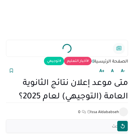
الصفحة الرئيسية
أخبار التعليم
توجيهي
+A
A
-A
متى موعد إعلان نتائج الثانوية
العامة (التوجيهي) لعام 2025؟
0
Issa Aldababseh