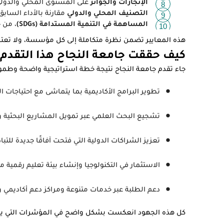
الإنجازات والجوائز
على المستوى المحلي والدولي
التصنيف المحلي والدولي
مقارنة بالأداء السا
المساهمة في التنمية المستدامة (SDGs)
، من 
هذه المعايير تضمن نظرة متكاملة إلى كل مؤسسة، ولا تعتم
كيف
حققت
جامعة
النجاح
هذا
التقدم
جاء تقدم جامعة النجاح نتيجة خطة استراتيجية واضحة وطموح
تطوير البرامج الأكاديمية بما يتماشى مع احتياجات 
تشجيع البحث العلمي عبر تمويل المشاريع البحثية
تعزيز الشراكات الدولية التي فتحت آفاقًا جديدة للتب
الاستثمار في التكنولوجيا وإنشاء بيئة تعليم رقمية م
دعم الطلبة عبر خدمات متنوعة ومراكز دعم أكاديمي 
كل هذه الجهود انعكست بشكل واضح في المؤشرات التي يعتمد علي