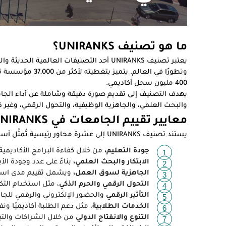
ما هو تصنيف UNIRANKS؟
يعتبر تصنيف UNIRANKS أحد التصنيفات العال
وتطورًا في العالم
400 مليون سجل أكاديمي.
يهدف التصنيف إلى تقديم صورة دقيقة وشاملة عن أداء الجام
والبحث العلمي، والجاهزية الوظيفية، والتحول الرقمي، وغير
معايير تقييم الجامعات في UNIRANKS
يستند تصنيف UNIRANKS إلى عشرة محاور رئيسية تُمثّل أساس التقييم، وهي:
جودة التعليم،
من خلال كفاءة البرامج الأكاديمية
الابتكار والبحث العلمي،
بناءً على عدد وجودة ال
الجاهزية لسوق العمل،
ويشمل تقييم مدى استع
التحول الرقمي والحرم الذكي
، مثل استخدام التكن
التأثير الرقمي
والحضور الإلكتروني والرقمي للجا
الخدمات الطلابية
، مثل دعم الطلبة أكاديميًا ونفس
التنوع والانفتاح الدولي
من خلال الشراكات والتبا