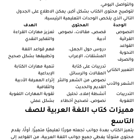
والتواصل اليومي.
لتوضيح محتوى الكتاب بشكل أكبر، يمكن الاطلاع على الجدول
التالي الذي يلخص الوحدات التعليمية الرئيسية:
الوحدة
المحتوى
الهدف
النصوص
قصص، مقالات، نصوص
تعزيز مهارات القراءة
القرائية
أدبية
والتفكير النقدي
القواعد
دروس حول الجمل،
فهم قواعد اللغة
النحوية
المشتقات، الإعراب
وتطبيقها بشكل صحيح
والصرف
تدريبات على كتابة
تنمية مهارات الكتابة
التعبير الكتابي
المقالات والرسائل
الإبداعية
نصوص من الشعر والنثر
إثراء المعرفة الأدبية
الشعر والأدب
القديم والحديث
والثقافية
التدريبات
أنشطة إملاء، تحليل
تقوية المهارات اللغوية
اللغوية
نصوص، تصحيح أخطاء
بشكل عملي
مميزات كتاب اللغة العربية للصف
التاسع
يتميز الكتاب بعدة جوانب تجعله موردًا تعليميًا متميزًا. أولًا، يقدم
محتوى متنوعًا يغطي جميع جوانب اللغة العربية، من القواعد إلى