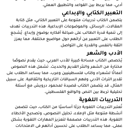
أدبي، مما يربط بين القواعد والتطبيق العملي.
التعبير الكتابي والإبداعي
يتضمن الكتاب تدريبات متنوعة على التعبير الكتابي، مثل كتابة
المقالات، الرسائل، والموضوعات الإبداعية. هذه التدريبات تهدف
إلى تنمية قدرة الطالب على صياغة أفكاره بوضوح وإبداع. يُشجع
الطلاب على التعبير عن آرائهم حول مواضيع مختلفة، مما يعزز
الثقة بالنفس والقدرة على التواصل.
الأدب والشعر
يُخصص الكتاب مساحة كبيرة للأدب العربي، حيث يقدم نصوصًا
مختارة من الشعر والنثر القديم والحديث. تشمل هذه النصوص
أعمالًا لشعراء وكتاب فلسطينيين وعرب، مما يساعد الطلاب على
تقدير التراث الأدبي وفهم السياقات التاريخية والثقافية. على سبيل
المثال، قد يتضمن الكتاب قصيدة لمحمود درويش مع أسئلة
تحليلية تربط بين النص والواقع الفلسطيني.
التدريبات اللغوية
تُعتبر التدريبات اللغوية جزءًا أساسيًا من الكتاب، حيث تتضمن
أنشطة متنوعة مثل الإملاء، تحليل النصوص، وتصحيح الأخطاء
اللغوية. هذه التدريبات مصممة لتعزيز المهارات اللغوية بشكل
عملي، مما يساعد الطلاب على تحسين أدائهم في الامتحانات