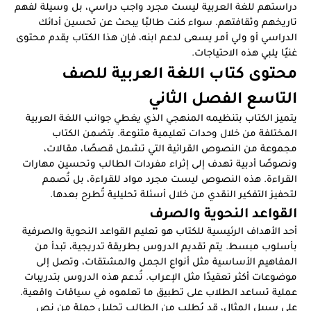
دراستهم للغة العربية ليست مجرد واجب دراسي، بل وسيلة لفهم
تاريخهم وثقافتهم. سواء كنت طالبًا يبحث عن تحسين أدائك
الدراسي أو ولي أمر يسعى لدعم ابنه، فإن هذا الكتاب يقدم محتوى
غنيًا يلبي هذه الاحتياجات.
محتوى كتاب اللغة العربية للصف
التاسع الفصل الثاني
يتميز الكتاب بتنظيمه المنهجي الذي يغطي جوانب اللغة العربية
المختلفة من خلال وحدات تعليمية متنوعة. يتضمن الكتاب
مجموعة من النصوص القرائية التي تشمل قصصًا، مقالات،
ونصوصًا أدبية تهدف إلى إثراء مفردات الطالب وتحسين مهارات
القراءة. هذه النصوص ليست مجرد مواد للقراءة، بل تُصمم
لتحفيز التفكير النقدي من خلال أسئلة تحليلية تُطرح بعدها.
القواعد النحوية والصرف
أحد الأهداف الرئيسية للكتاب هو تعليم القواعد النحوية والصرفية
بأسلوب مبسط. يتم تقديم الدروس بطريقة تدريجية، تبدأ من
المفاهيم الأساسية مثل أنواع الجمل والمشتقات، وتصل إلى
موضوعات أكثر تعقيدًا مثل الإعراب. تُدعم هذه الدروس بتدريبات
عملية تساعد الطلاب على تطبيق ما تعلموه في سياقات واقعية.
على سبيل المثال، قد يُطلب من الطالب تحليل جملة من نص