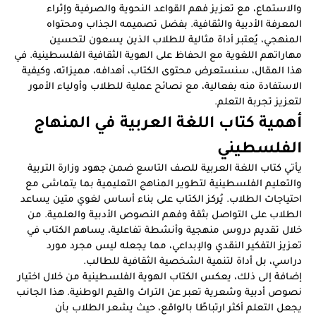
والاستماع، مع تعزيز فهم القواعد النحوية والصرفية وإثراء
المعرفة الأدبية والثقافية. بفضل تصميمه الجذاب ومحتواه
المنهجي، يُعتبر أداة مثالية للطلاب الذين يسعون لتحسين
مهاراتهم اللغوية مع الحفاظ على الهوية الثقافية الفلسطينية. في
هذا المقال، سنستعرض محتوى الكتاب، أهدافه، مميزاته، وكيفية
الاستفادة منه بفعالية، مع نصائح عملية للطلاب وأولياء الأمور
لتعزيز تجربة التعلم.
أهمية كتاب اللغة العربية في المنهاج
الفلسطيني
يأتي كتاب اللغة العربية للصف التاسع ضمن جهود وزارة التربية
والتعليم الفلسطينية لتطوير المناهج التعليمية بما يتماشى مع
احتياجات الطلاب. يُركز الكتاب على بناء أساس لغوي متين يساعد
الطلاب على التواصل بثقة وفهم النصوص الأدبية والعلمية. من
خلال تقديم دروس منهجية وأنشطة تفاعلية، يساهم الكتاب في
تعزيز التفكير النقدي والإبداعي، مما يجعله ليس مجرد مورد
دراسي، بل أداة لتنمية الشخصية الثقافية للطالب.
إضافة إلى ذلك، يعكس الكتاب الهوية الفلسطينية من خلال اختيار
نصوص أدبية وشعرية تعبر عن التراث والقيم الوطنية. هذا الجانب
يجعل التعلم أكثر ارتباطًا بالواقع، حيث يشعر الطلاب بأن